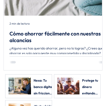
2 min de lectura
Cómo ahorrar fácilmente con nuestras
alcancías
¿Alguna vez has querido ahorrar, pero no lo logras? ¿Crees que
ahorrar es solo para gente muy comprometida y disciplinada?
Hemos vivido...
Nexa: Tu
Protege tu
banco digital,
dinero
sin fricciones,
evitando
regulado y
estafas por
2 min de lectura
2 min de lectura
construido en
redes