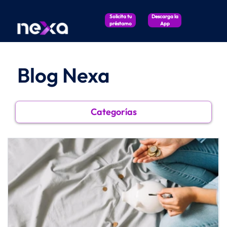
Solicita tu
Descarga la
préstamo
App
Blog Nexa
Categorías