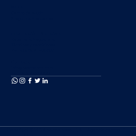
Ayuda
Centro de Ayuda
Preguntas Frecuentes
Información Financiera
Reportería Regulatoria
Términos y condiciones
Políticas de Privacidad
Contacto
info@nexabanco.com
Tel. +502 2236 4700
Copyright © 2026 Banco Nexa, S.A |
Agencia central, 11