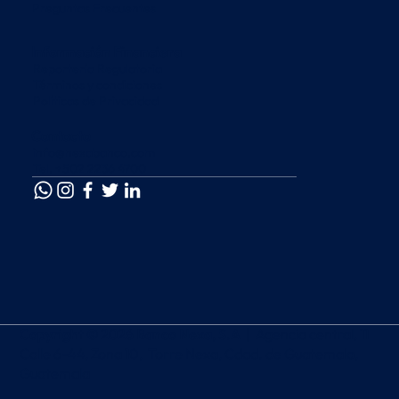
Preguntas Frecuentes
Información Financiera
Reportería Regulatoria
Términos y condiciones
Políticas de Privacidad
Contacto
info@nexabanco.com
Tel. +502 2236 4700
Copyright © 2026 Banco Nexa, S.A |
Agencia central, 11
Calle 6-44, Zona 10, Torre Nexa, Cdad. de Guatemala,
Guatemala