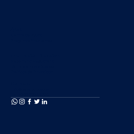
Ayuda
Centro de Ayuda
Preguntas Frecuentes
Información Financiera
Reportería Regulatoria
Términos y condiciones
Políticas de Privacidad
Contacto
info@nexabanco.com
Tel. +502 2236 4700