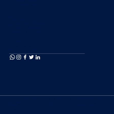
Centro de Ayuda
Preguntas Frecuentes
Información Financiera
Reportería Regulatoria
Términos y condiciones
Políticas de Privacidad
Contacto
info@nexabanco.com
Tel. +502 2236 4700
Copyright © 2026 Banco Nexa, S.A |
Agencia central, 11
Calle 6-44, Zona 10, Torre Nexa, Cdad. de Guatemala,
Guatemala