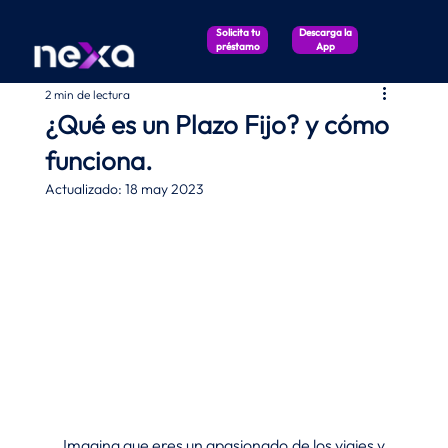
Solicita tu
Descarga la
préstamo
App
2 min de lectura
¿Qué es un Plazo Fijo? y cómo
funciona.
Actualizado:
18 may 2023
Imagina que eres un apasionado de los viajes y 