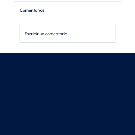
Comentarios
Escribir un comentario...
Ayuda
Centro de Ayuda
Preguntas Frecuentes
Información Financiera
Reportería Regulatoria
Términos y condiciones