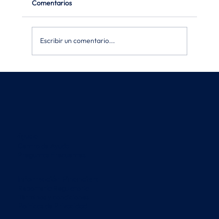
Comentarios
Escribir un comentario...
Ayuda
Centro de Ayuda
Preguntas Frecuentes
Información Financiera
Reportería Regulatoria
Términos y condiciones
Políticas de Privacidad