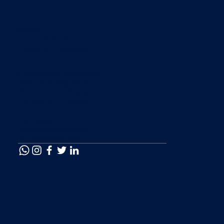
Ayuda
Centro de Ayuda
Preguntas Frecuentes
Información Financiera
Reportería Regulatoria
Términos y condiciones
Políticas de Privacidad
Contacto
info@nexabanco.com
Tel. +502 2236 4700