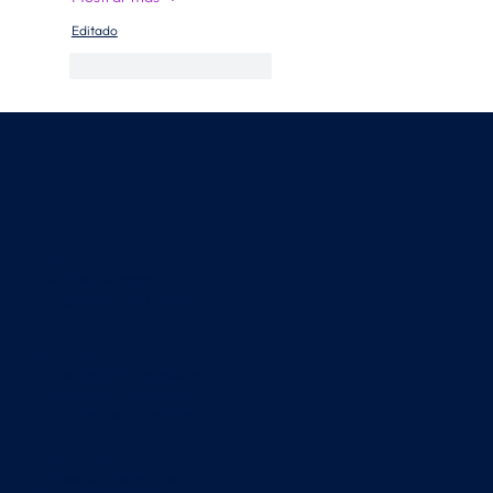
Editado
Me gusta
Reaccionar
Ayuda
Centro de Ayuda
Preguntas Frecuentes
Información Financiera
Reportería Regulatoria
Términos y condiciones
Políticas de Privacidad
Contacto
info@nexabanco.com