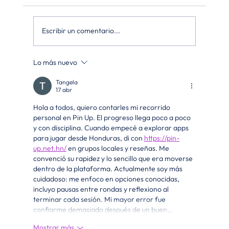
Escribir un comentario...
Lo más nuevo
Tangela
17 abr
Hola a todos, quiero contarles mi recorrido 
personal en Pin Up. El progreso llega poco a poco 
y con disciplina. Cuando empecé a explorar apps 
para jugar desde Honduras, di con 
https://pin-
up.net.hn/
 en grupos locales y reseñas. Me 
convenció su rapidez y lo sencillo que era moverse 
dentro de la plataforma. Actualmente soy más 
cuidadoso: me enfoco en opciones conocidas, 
incluyo pausas entre rondas y reflexiono al 
terminar cada sesión. Mi mayor error fue 
confiarme demasiado después de un buen…
Mostrar más