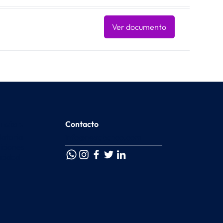
Ver documento
Contacto
anciera
latoria
info@nexabanco.com
iciones
acidad