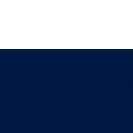
Ayuda
Información fin
Centro de Ayuda
Reportería Regu
Preguntas Frecuentes
Términos y Cond
Políticas de Priv