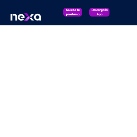
Solicita tu
Descarga la
préstamo
App