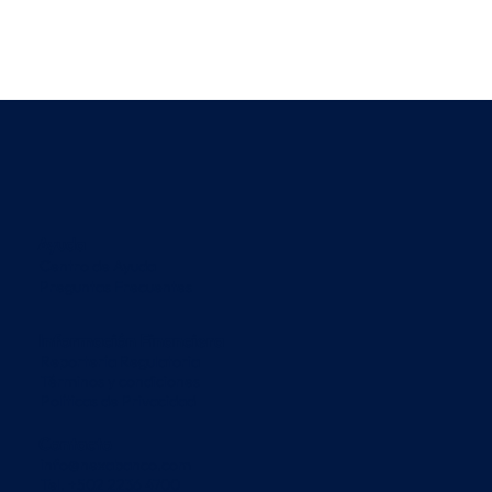
Ayuda
Centro de Ayuda
Preguntas Frecuentes
Información Financiera
Reportería Regulatoria
Términos y condiciones
Políticas de Privacidad
Contacto
info@nexabanco.com
Tel. +502 2236 4700