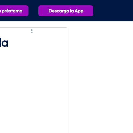
Descarga la App
tu préstamo
la