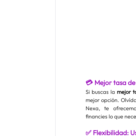
💳 Mejor tasa de
Si buscas la 
mejor t
mejor opción. Olvída
Nexa, te ofrecemo
financies lo que neces
✅ Flexibilidad: 