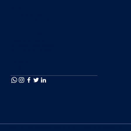
Ayuda
Centro de Ayuda
Preguntas Frecuentes
Información Financiera
Reportería Regulatoria
Términos y condiciones
Políticas de Privacidad
Contacto
info@nexabanco.com
Tel. +502 2236 4700
Copyright © 2026 Banco Nexa, S.A |
Agencia central, 11